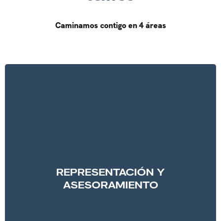
Caminamos contigo en 4 áreas
REPRESENTACIÓN Y
ASESORAMIENTO
Cuando algo se convierte en tu pasión, toda tu
vida se construye en torno a ello. En BETOBE Sport
lo sabemos, y por ello contamos con un equipo de
profesionales experimentados que te acompañará
en cada paso.
REPRESENTACIÓN Y
Representamos a nuestros jugadores para
ASESORAMIENTO
conseguir los
acuerdos
más beneficiosos y que
mejor se ajusten a su perfil, nos ocupamos de la
negociación de contratos
con los clubes, el