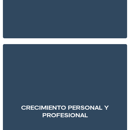
asesoramiento fiscal y financiero
y gestión de
acuerdos con
partners y patrocinadores.
CRECIMIENTO PERSONAL Y
PROFESIONAL
Queremos crecer con nuestros jugadores,
acompañarlos durante toda su carrera y potenciar
su crecimiento personal y profesional.
Para ello contamos con un equipo de profesionales
de primer nivel compuesto por
coachs, psicólogos,
CRECIMIENTO PERSONAL Y
preparadores físicos y asesores
que les ayudarán
PROFESIONAL
a sacar la mejor versión de ellos mismos en el
ámbito personal y deportivo.