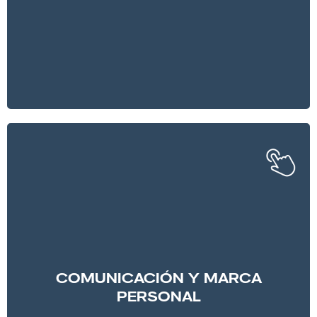
COMUNICACIÓN Y MARCA
PERSONAL
Este impulso profesional irá de la mano de la
construcción de una figura pública.
En BETOBE Sport te ayudaremos a crear
tu marca
personal.
Nuestro equipo de profesionales
experimentados te acompañará en la
definición de
COMUNICACIÓN Y MARCA
una estrategia de comunicación y gestión de
PERSONAL
redes sociales.