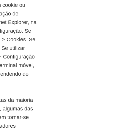
m cookie ou
ração de
et Explorer, na
figuração. Se
e > Cookies. Se
Se utilizar
 > Configuração
terminal móvel,
ependendo do
tas da maioria
o, algumas das
em tornar-se
gadores