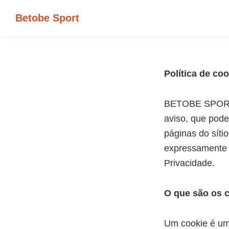
Saltar
Skip
Betobe Sport
para
to
Representación
o
main
de
menu
content
deportistas
principal
Política de co
BETOBE SPORT,
aviso, que pode
páginas do síti
expressamente a
Privacidade.
O que são os 
Um cookie é um