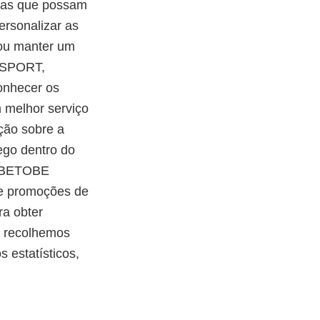
cias que possam
ersonalizar as
s ou manter um
E SPORT,
onhecer os
 melhor serviço
ção sobre a
fego dentro do
 a BETOBE
 e promoções de
ra obter
e recolhemos
 estatísticos,