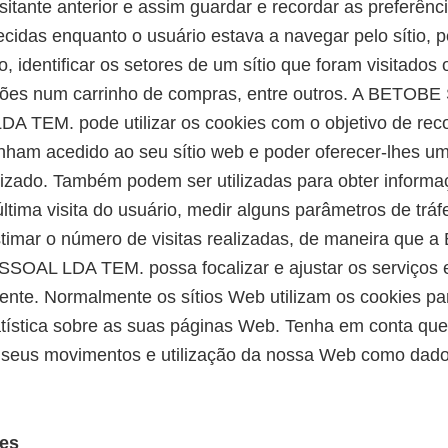
sitante anterior e assim guardar e recordar as preferên
lecidas enquanto o usuário estava a navegar pelo sítio, p
o, identificar os setores de um sítio que foram visitado
eções num carrinho de compras, entre outros. A BETOB
 TEM. pode utilizar os cookies com o objetivo de rec
nham acedido ao seu sítio web e poder oferecer-lhes um
izado. Também podem ser utilizadas para obter informa
última visita do usuário, medir alguns parâmetros de trá
estimar o número de visitas realizadas, de maneira que
OAL LDA TEM. possa focalizar e ajustar os serviços
iente. Normalmente os sítios Web utilizam os cookies pa
atística sobre as suas páginas Web. Tenha em conta qu
 seus movimentos e utilização da nossa Web como dados
ies