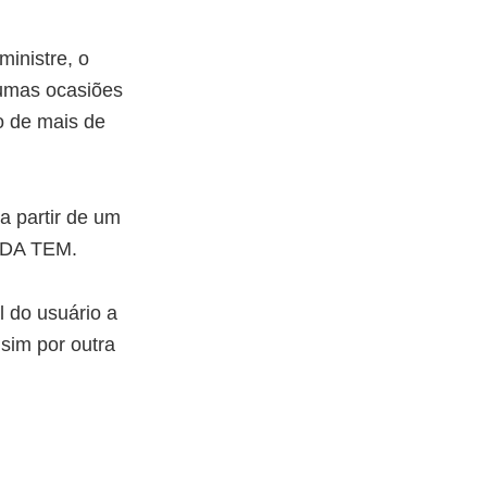
inistre, o
umas ocasiões
o de mais de
a partir de um
LDA TEM.
 do usuário a
sim por outra