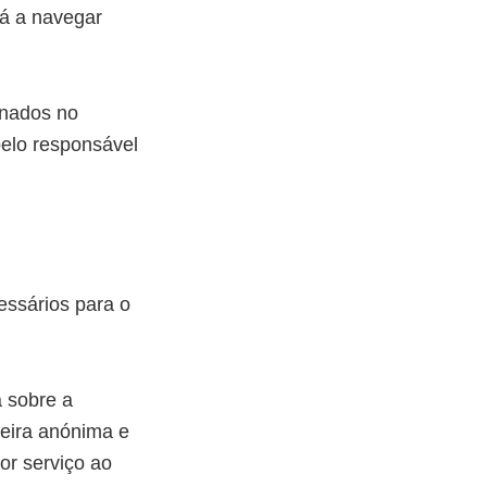
á a navegar
enados no
pelo responsável
essários para o
a sobre a
neira anónima e
or serviço ao