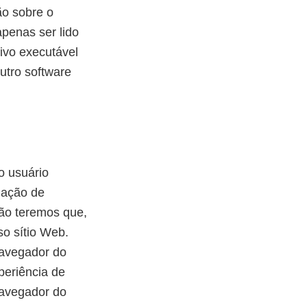
o sobre o
penas ser lido
ivo executável
utro software
o usuário
rmação de
não teremos que,
so sítio Web.
navegador do
periência de
navegador do