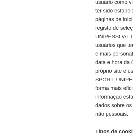
usuário como vi
ter sido estabe
páginas de iníci
registo de sel
UNIPESSOAL LDA
usuários que te
e mais personal
data e hora da 
próprio site e 
SPORT, UNIPESS
forma mais efic
informação est
dados sobre os
não pessoais.
Tipos de cook