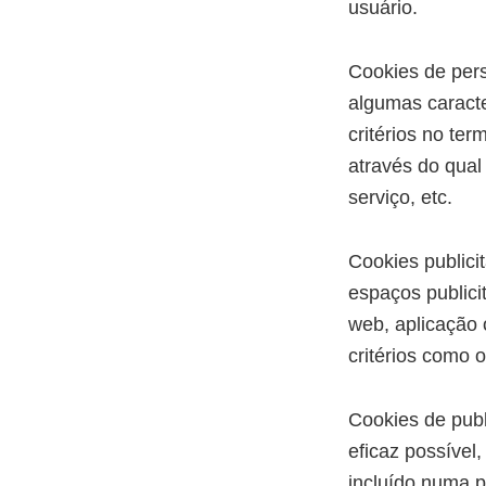
usuário.
Cookies de per
algumas caracte
critérios no te
através do qual
serviço, etc.
Cookies publici
espaços publici
web, aplicação 
critérios como 
Cookies de pub
eficaz possível
incluído numa p