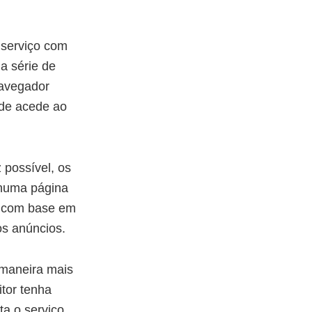
 serviço com
a série de
navegador
nde acede ao
 possível, os
 numa página
do com base em
os anúncios.
 maneira mais
itor tenha
ta o serviço